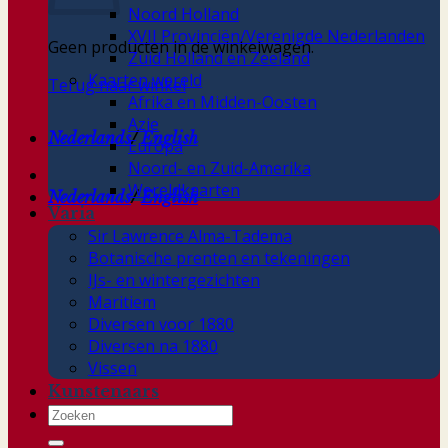
Noord Holland
XVII Provinciën/Verenigde Nederlanden
Geen producten in de winkelwagen.
Zuid Holland en Zeeland
Kaarten wereld
Terug naar winkel
Afrika en Midden-Oosten
Azie
Nederlands
/
English
Europa
Noord- en Zuid-Amerika
Wereldkaarten
Nederlands
/
English
Varia
Sir Lawrence Alma-Tadema
Botanische prenten en tekeningen
IJs- en wintergezichten
Maritiem
Diversen voor 1880
Diversen na 1880
Vissen
Kunstenaars
Zoeken
naar: