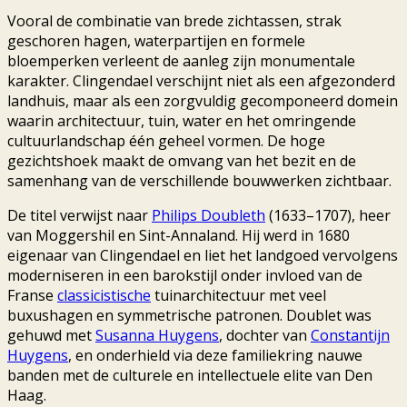
Vooral de combinatie van brede zichtassen, strak
geschoren hagen, waterpartijen en formele
bloemperken verleent de aanleg zijn monumentale
karakter. Clingendael verschijnt niet als een afgezonderd
landhuis, maar als een zorgvuldig gecomponeerd domein
waarin architectuur, tuin, water en het omringende
cultuurlandschap één geheel vormen. De hoge
gezichtshoek maakt de omvang van het bezit en de
samenhang van de verschillende bouwwerken zichtbaar.
De titel verwijst naar
Philips Doubleth
(1633–1707), heer
van Moggershil en Sint-Annaland. Hij werd in 1680
eigenaar van Clingendael en liet het landgoed vervolgens
moderniseren in een barokstijl onder invloed van de
Franse
classicistische
tuinarchitectuur met veel
buxushagen en symmetrische patronen. Doublet was
gehuwd met
Susanna Huygens
, dochter van
Constantijn
Huygens
, en onderhield via deze familiekring nauwe
banden met de culturele en intellectuele elite van Den
Haag.