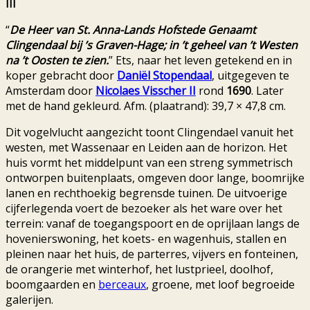
III
“
De Heer van St. Anna-Lands Hofstede Genaamt
Clingendaal bij ’s Graven-Hage; in ’t geheel van ’t Westen
na ’t Oosten te zien.
” Ets, naar het leven getekend en in
koper gebracht door
Daniël Stopendaal
, uitgegeven te
Amsterdam door
Nicolaes Visscher II
rond
1690
. Later
met de hand gekleurd. Afm. (plaatrand): 39,7 × 47,8 cm.
Dit vogelvlucht aangezicht toont Clingendael vanuit het
westen, met Wassenaar en Leiden aan de horizon. Het
huis vormt het middelpunt van een streng symmetrisch
ontworpen buitenplaats, omgeven door lange, boomrijke
lanen en rechthoekig begrensde tuinen. De uitvoerige
cijferlegenda voert de bezoeker als het ware over het
terrein: vanaf de toegangspoort en de oprijlaan langs de
hovenierswoning, het koets- en wagenhuis, stallen en
pleinen naar het huis, de parterres, vijvers en fonteinen,
de orangerie met winterhof, het lustprieel, doolhof,
boomgaarden en
berceaux
, groene, met loof begroeide
galerijen.