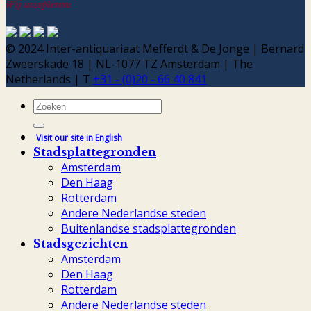
Wij accepteren:
© 2024 Inter-antiquariaat Mefferdt & De Jonge | Bernard
Zweerskade 18 | NL-1077 TZ Amsterdam | The
Netherlands | T
+31 - (0)20 - 66 40 841
Zoeken
naar:
Visit our site in English
Stadsplattegronden
Amsterdam
Den Haag
Rotterdam
Andere Nederlandse steden
Buitenlandse stadsplattegronden
Stadsgezichten
Amsterdam
Den Haag
Rotterdam
Andere Nederlandse steden