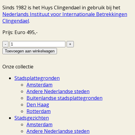
Sinds 1982 is het Huys Clingendael in gebruik bij het
Nederlands Instituut voor Internationale Betrekkingen
Clingendael
.
Prijs: Euro 495,-
Clingendael
-
Toevoegen aan winkelwagen
Daniël
Stopendaal
Onze collectie
+
Nicolaes
Stadsplattegronden
Visscher,
Amsterdam
ca.
Andere Nederlandse steden
1690
Buitenlandse stadsplattegronden
aantal
Den Haag
Rotterdam
Stadsgezichten
Amsterdam
Andere Nederlandse steden