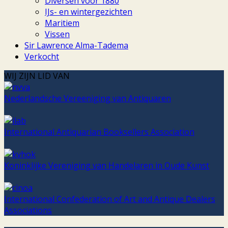
Diversen voor 1880
IJs- en wintergezichten
Maritiem
Vissen
Sir Lawrence Alma-Tadema
Verkocht
WIJ ZIJN LID VAN
Nederlandsche Vereeniging van Antiquaren
International Antiquarian Booksellers Association
Koninklijke Vereniging van Handelaren in Oude Kunst
International Confederation of Art and Antique Dealers
Associations