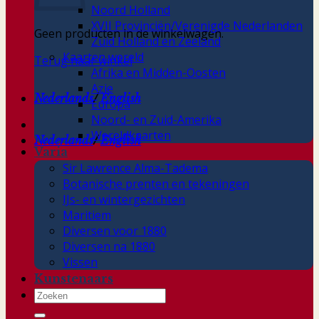
Noord Holland
XVII Provinciën/Verenigde Nederlanden
Geen producten in de winkelwagen.
Zuid Holland en Zeeland
Kaarten wereld
Terug naar winkel
Afrika en Midden-Oosten
Azie
Nederlands
/
English
Europa
Noord- en Zuid-Amerika
Wereldkaarten
Nederlands
/
English
Varia
Sir Lawrence Alma-Tadema
Botanische prenten en tekeningen
IJs- en wintergezichten
Maritiem
Diversen voor 1880
Diversen na 1880
Vissen
Kunstenaars
Zoeken
naar: