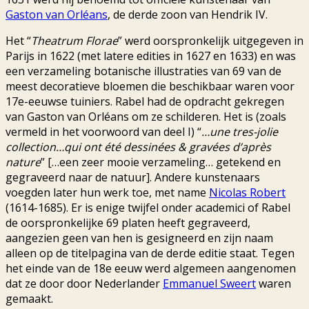
Gaston van Orléans
, de derde zoon van Hendrik IV.
Het “
Theatrum Florae
” werd oorspronkelijk uitgegeven in
Parijs in 1622 (met latere edities in 1627 en 1633) en was
een verzameling botanische illustraties van 69 van de
meest decoratieve bloemen die beschikbaar waren voor
17e-eeuwse tuiniers. Rabel had de opdracht gekregen
van Gaston van Orléans om ze schilderen. Het is (zoals
vermeld in het voorwoord van deel I) “
…une tres-jolie
collection…qui ont été dessinées & gravées d’après
nature
” […een zeer mooie verzameling… getekend en
gegraveerd naar de natuur]. Andere kunstenaars
voegden later hun werk toe, met name
Nicolas Robert
(1614-1685). Er is enige twijfel onder academici of Rabel
de oorspronkelijke 69 platen heeft gegraveerd,
aangezien geen van hen is gesigneerd en zijn naam
alleen op de titelpagina van de derde editie staat. Tegen
het einde van de 18e eeuw werd algemeen aangenomen
dat ze door door Nederlander
Emmanuel Sweert
waren
gemaakt.