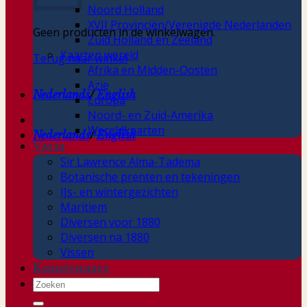
Noord Holland
XVII Provinciën/Verenigde Nederlanden
Geen producten in de winkelwagen.
Zuid Holland en Zeeland
Kaarten wereld
Terug naar winkel
Afrika en Midden-Oosten
Azie
Nederlands
/
English
Europa
Noord- en Zuid-Amerika
Wereldkaarten
Nederlands
/
English
Varia
Sir Lawrence Alma-Tadema
Botanische prenten en tekeningen
IJs- en wintergezichten
Maritiem
Diversen voor 1880
Diversen na 1880
Vissen
Kunstenaars
Zoeken
naar: