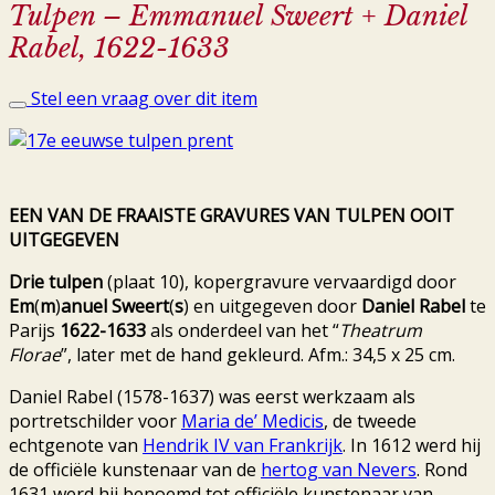
Tulpen – Emmanuel Sweert + Daniel
Rabel, 1622-1633
Stel een vraag over dit item
EEN VAN DE FRAAISTE GRAVURES VAN TULPEN OOIT
UITGEGEVEN
Drie tulpen
(plaat 10), kopergravure vervaardigd door
Em
(
m
)
anuel Sweert
(
s
) en uitgegeven door
Daniel Rabel
te
Parijs
1622-1633
als onderdeel van het “
Theatrum
Florae
”, later met de hand gekleurd. Afm.: 34,5 x 25 cm.
Daniel Rabel (1578-1637) was eerst werkzaam als
portretschilder voor
Maria de’ Medicis
, de tweede
echtgenote van
Hendrik IV van Frankrijk
. In 1612 werd hij
de officiële kunstenaar van de
hertog van Nevers
. Rond
1631 werd hij benoemd tot officiële kunstenaar van