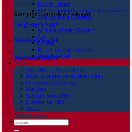
Noord Holland
XVII Provinciën/Verenigde Nederlanden
Geen producten in de winkelwagen.
Zuid Holland en Zeeland
Kaarten wereld
Terug naar winkel
Afrika en Midden-Oosten
Azie
Nederlands
/
English
Europa
Noord- en Zuid-Amerika
Wereldkaarten
Nederlands
/
English
Varia
Sir Lawrence Alma-Tadema
Botanische prenten en tekeningen
IJs- en wintergezichten
Maritiem
Diversen voor 1880
Diversen na 1880
Vissen
Kunstenaars
Zoeken
naar: