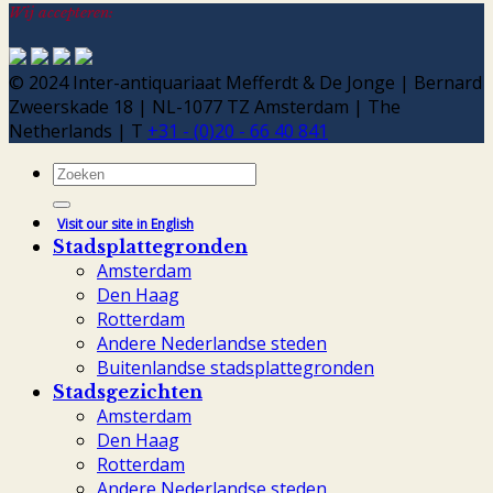
Wij accepteren:
© 2024 Inter-antiquariaat Mefferdt & De Jonge | Bernard
Zweerskade 18 | NL-1077 TZ Amsterdam | The
Netherlands | T
+31 - (0)20 - 66 40 841
Zoeken
naar:
Visit our site in English
Stadsplattegronden
Amsterdam
Den Haag
Rotterdam
Andere Nederlandse steden
Buitenlandse stadsplattegronden
Stadsgezichten
Amsterdam
Den Haag
Rotterdam
Andere Nederlandse steden