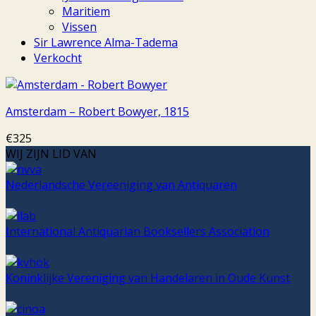
Maritiem
Vissen
Sir Lawrence Alma-Tadema
Verkocht
Amsterdam – Robert Bowyer, 1815
€
325
WIJ ZIJN LID VAN
Nederlandsche Vereeniging van Antiquaren
International Antiquarian Booksellers Association
Koninklijke Vereniging van Handelaren in Oude Kunst