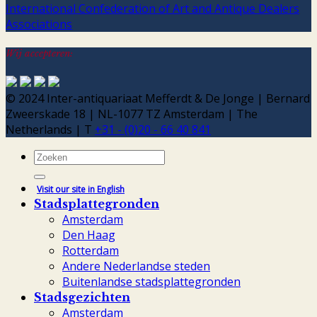
International Confederation of Art and Antique Dealers
Associations
Wij accepteren:
© 2024 Inter-antiquariaat Mefferdt & De Jonge | Bernard
Zweerskade 18 | NL-1077 TZ Amsterdam | The
Netherlands | T
+31 - (0)20 - 66 40 841
Zoeken
naar:
Visit our site in English
Stadsplattegronden
Amsterdam
Den Haag
Rotterdam
Andere Nederlandse steden
Buitenlandse stadsplattegronden
Stadsgezichten
Amsterdam