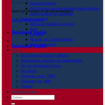
Noord Holland
XVII Provinciën/Verenigde Nederlanden
Geen producten in de winkelwagen.
Zuid Holland en Zeeland
Kaarten wereld
Terug naar winkel
Afrika en Midden-Oosten
Azie
Nederlands
/
English
Europa
Noord- en Zuid-Amerika
Wereldkaarten
Nederlands
/
English
Varia
Sir Lawrence Alma-Tadema
Botanische prenten en tekeningen
IJs- en wintergezichten
Maritiem
Diversen voor 1880
Diversen na 1880
Vissen
Kunstenaars
Zoeken
naar: