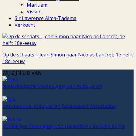
Maritiem
Vissen
Sir Lawrence Alma-Tadema
Verkocht
Op de schaats – Jean Simon naar Nicolas Lancret, 1e helft
18e-eeuw
WIJ ZIJN LID VAN
Nederlandsche Vereeniging van Antiquaren
International Antiquarian Booksellers Association
Koninklijke Vereniging van Handelaren in Oude Kunst