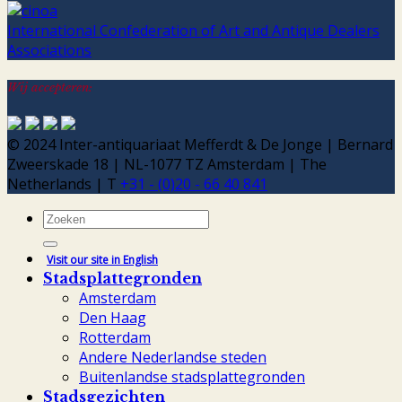
International Confederation of Art and Antique Dealers
Associations
Wij accepteren:
© 2024 Inter-antiquariaat Mefferdt & De Jonge | Bernard
Zweerskade 18 | NL-1077 TZ Amsterdam | The
Netherlands | T
+31 - (0)20 - 66 40 841
Zoeken
naar:
Visit our site in English
Stadsplattegronden
Amsterdam
Den Haag
Rotterdam
Andere Nederlandse steden
Buitenlandse stadsplattegronden
Stadsgezichten