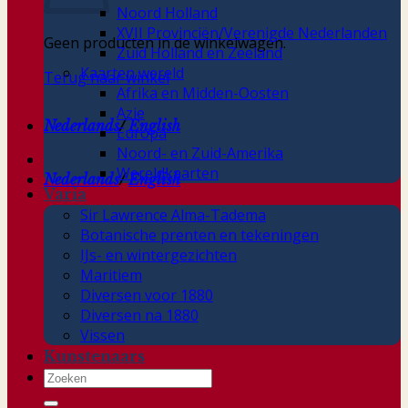
Noord Holland
XVII Provinciën/Verenigde Nederlanden
Geen producten in de winkelwagen.
Zuid Holland en Zeeland
Kaarten wereld
Terug naar winkel
Afrika en Midden-Oosten
Azie
Nederlands
/
English
Europa
Noord- en Zuid-Amerika
Wereldkaarten
Nederlands
/
English
Varia
Sir Lawrence Alma-Tadema
Botanische prenten en tekeningen
IJs- en wintergezichten
Maritiem
Diversen voor 1880
Diversen na 1880
Vissen
Kunstenaars
Zoeken
naar: