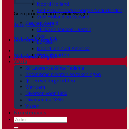
Noord Holland
XVII Provinciën/Verenigde Nederlanden
Geen producten in de winkelwagen.
Zuid Holland en Zeeland
Kaarten wereld
Terug naar winkel
Afrika en Midden-Oosten
Azie
Nederlands
/
English
Europa
Noord- en Zuid-Amerika
Wereldkaarten
Nederlands
/
English
Varia
Sir Lawrence Alma-Tadema
Botanische prenten en tekeningen
IJs- en wintergezichten
Maritiem
Diversen voor 1880
Diversen na 1880
Vissen
Kunstenaars
Zoeken
naar: