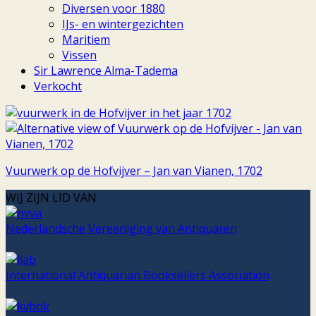
Diversen voor 1880
IJs- en wintergezichten
Maritiem
Vissen
Sir Lawrence Alma-Tadema
Verkocht
Vuurwerk op de Hofvijver – Jan van Vianen, 1702
WIJ ZIJN LID VAN
Nederlandsche Vereeniging van Antiquaren
International Antiquarian Booksellers Association