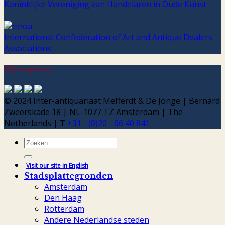
Koninklijke Vereniging van Handelaren in Oude Kunst
International Confederation of Art and Antique Dealers
Associations
Wij accepteren:
© 2024 Inter-antiquariaat Mefferdt & De Jonge | Bernard
Zweerskade 18 | NL-1077 TZ Amsterdam | The
Netherlands | T
+31 - (0)20 - 66 40 841
Zoeken
naar:
Visit our site in English
Stadsplattegronden
Amsterdam
Den Haag
Rotterdam
Andere Nederlandse steden