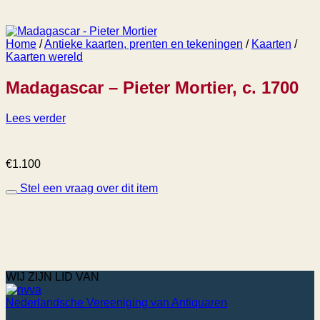
Home
/
Antieke kaarten, prenten en tekeningen
/
Kaarten
/
Kaarten wereld
Madagascar – Pieter Mortier, c. 1700
Lees verder
€
1.100
Stel een vraag over dit item
WIJ ZIJN LID VAN
Nederlandsche Vereeniging van Antiquaren