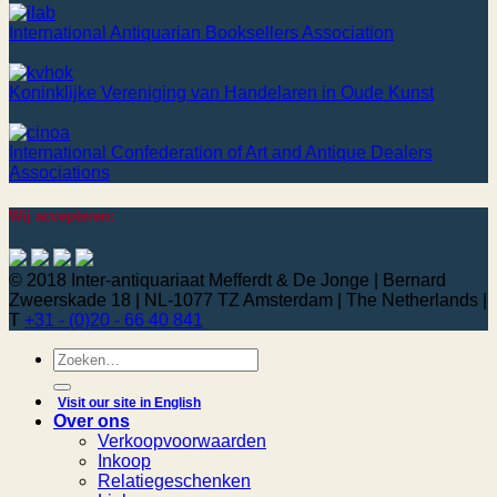
International Antiquarian Booksellers Association
Koninklijke Vereniging van Handelaren in Oude Kunst
International Confederation of Art and Antique Dealers
Associations
Wij accepteren:
© 2018 Inter-antiquariaat Mefferdt & De Jonge | Bernard
Zweerskade 18 | NL-1077 TZ Amsterdam | The Netherlands |
T
+31 - (0)20 - 66 40 841
Zoeken
naar:
Visit our site in English
Over ons
Verkoopvoorwaarden
Inkoop
Relatiegeschenken