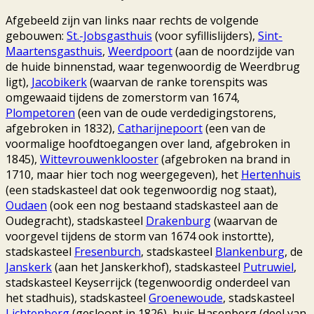
Afgebeeld zijn van links naar rechts de volgende
gebouwen:
St.-Jobsgasthuis
(voor syfillislijders),
Sint-
Maartensgasthuis
,
Weerdpoort
(aan de noordzijde van
de huide binnenstad, waar tegenwoordig de Weerdbrug
ligt),
Jacobikerk
(waarvan de ranke torenspits was
omgewaaid tijdens de zomerstorm van 1674,
Plompetoren
(een van de oude verdedigingstorens,
afgebroken in 1832),
Catharijnepoort
(een van de
voormalige hoofdtoegangen over land, afgebroken in
1845),
Wittevrouwenklooster
(afgebroken na brand in
1710, maar hier toch nog weergegeven), het
Hertenhuis
(een stadskasteel dat ook tegenwoordig nog staat),
Oudaen
(ook een nog bestaand stadskasteel aan de
Oudegracht), stadskasteel
Drakenburg
(waarvan de
voorgevel tijdens de storm van 1674 ook instortte),
stadskasteel
Fresenburch
, stadskasteel
Blankenburg
, de
Janskerk
(aan het Janskerkhof), stadskasteel
Putruwiel
,
stadskasteel Keyserrijck (tegenwoordig onderdeel van
het stadhuis), stadskasteel
Groenewoude
, stadskasteel
Lichtenberg
(gesloopt in 1826), huis Hasenberg (deel van