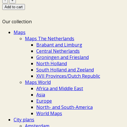
-
Add to cart
Isaak
Ottens
Our collection
+
Herman
Maps
Saftleven,
Maps The Netherlands
ca.
Brabant and Limburg
1720
Central Netherlands
quantity
Groningen and Friesland
North Holland
South Holland and Zeeland
XVII Provinces/Dutch Republic
Maps World
Africa and Middle East
Asia
Europe
North- and South-America
World Maps
City plans
Amsterdam