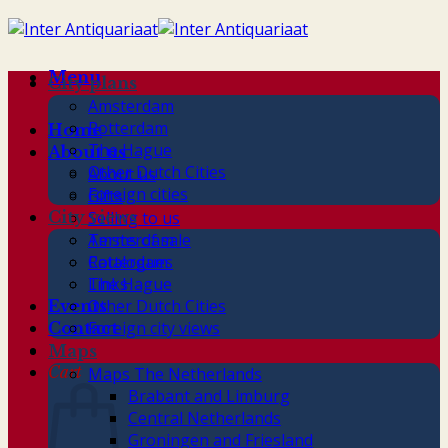
Skip
to
content
Menu
City plans
Amsterdam
Rotterdam
Home
The Hague
About us
Other Dutch Cities
About us
Foreign cities
Gifts
City views
Selling to us
Terms of sale
Amsterdam
Catalogues
Rotterdam
Links
The Hague
Other Dutch Cities
Events
Foreign city views
Contact
Maps
Cart
Maps The Netherlands
Brabant and Limburg
Central Netherlands
Groningen and Friesland