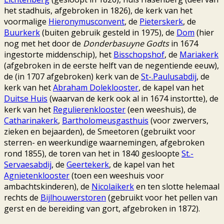
het stadhuis, afgebroken in 1826), de kerk van het
voormalige
Hieronymusconvent
, de
Pieterskerk
, de
Buurkerk
(buiten gebruik gesteld in 1975), de
Dom
(hier
nog met het door de
Donderbasuyne Godts
in 1674
ingestorte middenschip), het
Bisschopshof
, de
Mariakerk
(afgebroken in de eerste helft van de negentiende eeuw),
de (in 1707 afgebroken) kerk van de
St-.Paulusabdij
, de
kerk van het
Abraham Doleklooster
, de kapel van het
Duitse Huis
(waarvan de kerk ook al in 1674 instortte), de
kerk van het
Regulierenklooster
(een weeshuis), de
Catharinakerk
,
Bartholomeusgasthuis
(voor zwervers,
zieken en bejaarden), de Smeetoren (gebruikt voor
sterren- en weerkundige waarnemingen, afgebroken
rond 1855), de toren van het in 1840 gesloopte
St.-
Servaesabdij
, de
Geertekerk
, de kapel van het
Agnietenklooster
(toen een weeshuis voor
ambachtskinderen), de
Nicolaikerk
en ten slotte helemaal
rechts de
Bijlhouwerstoren
(gebruikt voor het pellen van
gerst en de bereiding van gort, afgebroken in 1872).