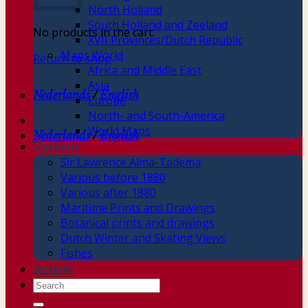
North Holland
South Holland and Zeeland
No products in the cart.
XVII Provinces/Dutch Republic
Maps World
Return to shop
Africa and Middle East
Asia
Nederlands
/
English
Europe
North- and South-America
World Maps
Nederlands
/
English
Various
Sir Lawrence Alma-Tadema
Various before 1880
Various after 1880
Maritime Prints and Drawings
Botanical prints and drawings
Dutch Winter and Skating Views
Fishes
Artists
Search
for: