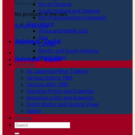
North Holland
South Holland and Zeeland
No products in the cart.
XVII Provinces/Dutch Republic
Maps World
Return to shop
Africa and Middle East
Asia
Nederlands
/
English
Europe
North- and South-America
World Maps
Nederlands
/
English
Various
Sir Lawrence Alma-Tadema
Various before 1880
Various after 1880
Maritime Prints and Drawings
Botanical prints and drawings
Dutch Winter and Skating Views
Fishes
Artists
Search
for: