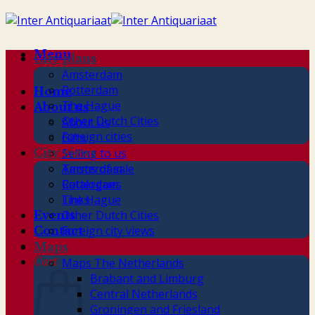
Skip
to
content
Menu
City plans
Amsterdam
Rotterdam
Home
The Hague
About us
Other Dutch Cities
About us
Foreign cities
Gifts
City views
Selling to us
Terms of sale
Amsterdam
Catalogues
Rotterdam
Links
The Hague
Other Dutch Cities
Events
Foreign city views
Contact
Maps
Cart
Maps The Netherlands
Brabant and Limburg
Central Netherlands
Groningen and Friesland