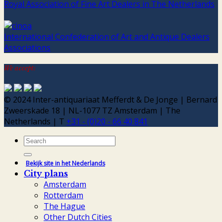
Royal Association of Fine Art Dealers in The Netherlands
International Confederation of Art and Antique Dealers
Associations
We accept:
© 2024 Inter-antiquariaat Mefferdt & De Jonge | Bernard
Zweerskade 18 | NL-1077 TZ Amsterdam | The
Netherlands | T
+31 - (0)20 - 66 40 841
Search
for:
Bekijk site in het Nederlands
City plans
Amsterdam
Rotterdam
The Hague
Other Dutch Cities