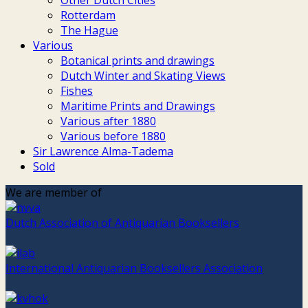
Rotterdam
The Hague
Various
Botanical prints and drawings
Dutch Winter and Skating Views
Fishes
Maritime Prints and Drawings
Various after 1880
Various before 1880
Sir Lawrence Alma-Tadema
Sold
We are member of
Dutch Association of Antiquarian Booksellers
International Antiquarian Booksellers Association